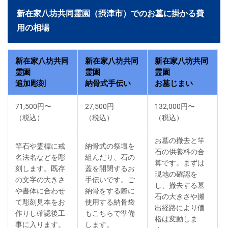
新在家八坊共同霊園（摂津市）でのお墓に掛かる費
用の相場
新在家八坊共同
新在家八坊共同
新在家八坊共同
霊園
霊園
霊園
追加彫刻
納骨式手伝い
お墓じまい
71,500円〜
27,500円
132,000円〜
（税込）
（税込）
（税込）
お墓の撤去と竿
竿石や霊標に戒
納骨式の祭壇を
石の供養料の合
名法名などを彫
組んだり、石の
算です。まずは
刻します。既存
蓋を開閉するお
現地の確認を
の文字の大きさ
手伝いです。ご
し、撤去する墓
や書体に合わせ
納骨をする際に
石の大きさや搬
て彫刻見本をお
使用する納骨袋
出経路により価
作りし確認後工
もこちらで準備
格は変動しま
事に入ります。
します。