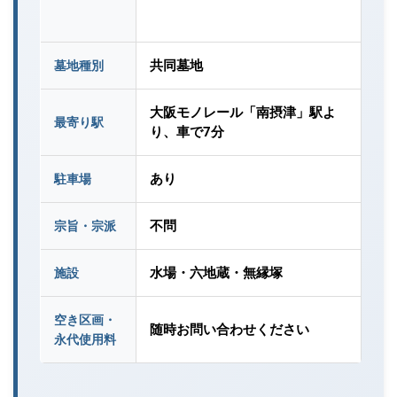
共同墓地
墓地種別
大阪モノレール「南摂津」駅よ
最寄り駅
り、車で7分
あり
駐車場
不問
宗旨・宗派
水場・六地蔵・無縁塚
施設
空き区画・
随時お問い合わせください
永代使用料