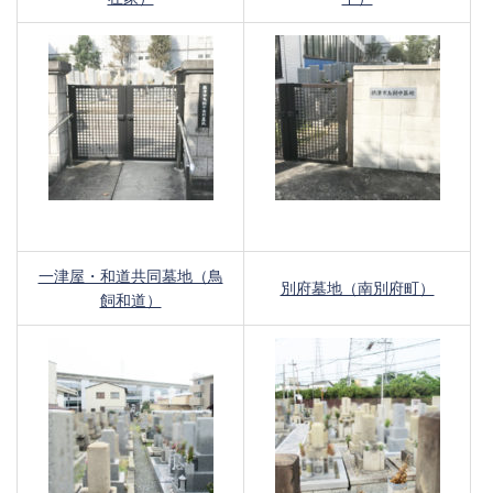
一津屋・和道共同墓地（鳥
別府墓地（南別府町）
飼和道）