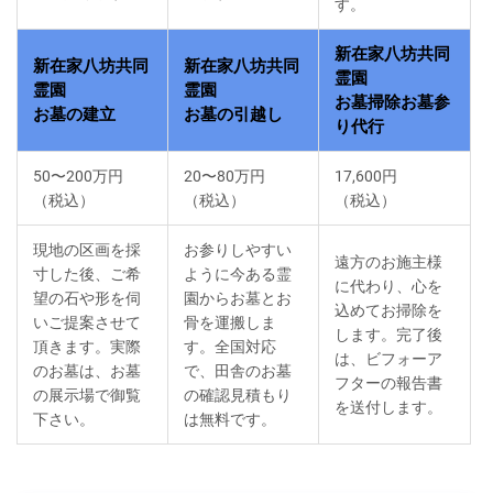
す。
新在家八坊共同
新在家八坊共同
新在家八坊共同
霊園
霊園
霊園
お墓掃除お墓参
お墓の建立
お墓の引越し
り代行
50〜200万円
20〜80万円
17,600円
（税込）
（税込）
（税込）
現地の区画を採
お参りしやすい
遠方のお施主様
寸した後、ご希
ように今ある霊
に代わり、心を
望の石や形を伺
園からお墓とお
込めてお掃除を
いご提案させて
骨を運搬しま
します。完了後
頂きます。実際
す。全国対応
は、ビフォーア
のお墓は、お墓
で、田舎のお墓
フターの報告書
の展示場で御覧
の確認見積もり
を送付します。
下さい。
は無料です。