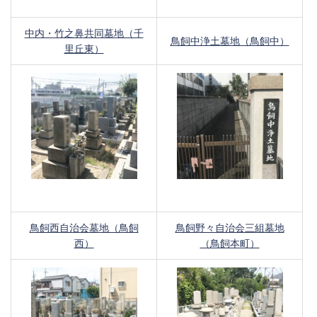
中内・竹之鼻共同墓地（千
鳥飼中浄土墓地（鳥飼中）
里丘東）
鳥飼西自治会墓地（鳥飼
鳥飼野々自治会三組墓地
西）
（鳥飼本町）