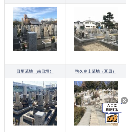
目垣墓地（南目垣）
幣久良山墓地（耳原）