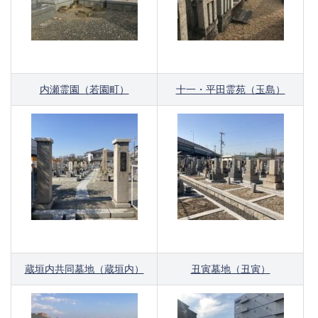
内瀬霊園（若園町）
十一・平田霊苑（玉島）
蔵垣内共同墓地（蔵垣内）
丑寅墓地（丑寅）