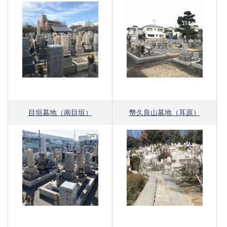
目垣墓地（南目垣）
幣久良山墓地（耳原）