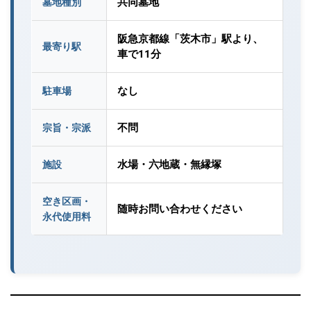
共同墓地
墓地種別
阪急京都線「茨木市」駅より、
最寄り駅
車で11分
なし
駐車場
不問
宗旨・宗派
水場・六地蔵・無縁塚
施設
空き区画・
随時お問い合わせください
永代使用料