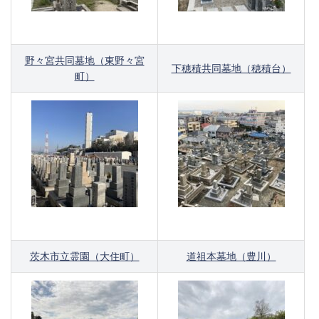
野々宮共同墓地（東野々宮
下穂積共同墓地（穂積台）
町）
茨木市立霊園（大住町）
道祖本墓地（豊川）