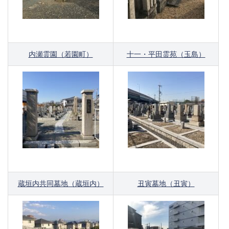
内瀬霊園（若園町）
十一・平田霊苑（玉島）
蔵垣内共同墓地（蔵垣内）
丑寅墓地（丑寅）