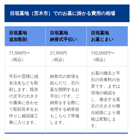
目垣墓地（茨木市）でのお墓に掛かる費用の相場
目垣墓地
目垣墓地
目垣墓地
追加彫刻
納骨式手伝い
お墓じまい
71,500円〜
27,500円
132,000円〜
（税込）
（税込）
（税込）
お墓の撤去と竿
竿石や霊標に戒
納骨式の祭壇を
石の供養料の合
名法名などを彫
組んだり、石の
算です。まずは
刻します。既存
蓋を開閉するお
現地の確認を
の文字の大きさ
手伝いです。ご
し、撤去する墓
や書体に合わせ
納骨をする際に
石の大きさや搬
て彫刻見本をお
使用する納骨袋
出経路により価
作りし確認後工
もこちらで準備
格は変動しま
事に入ります。
します。
す。