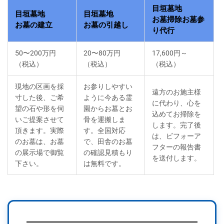
目垣墓地
目垣墓地
目垣墓地
お墓掃除お墓参
お墓の建立
お墓の引越し
り代行
50〜200万円
20〜80万円
17,600円～
（税込）
（税込）
（税込）
現地の区画を採
お参りしやすい
遠方のお施主様
寸した後、ご希
ように今ある霊
に代わり、心を
望の石や形を伺
園からお墓とお
込めてお掃除を
いご提案させて
骨を運搬しま
します。完了後
頂きます。実際
す。全国対応
は、ビフォーア
のお墓は、お墓
で、田舎のお墓
フターの報告書
の展示場で御覧
の確認見積もり
を送付します。
下さい。
は無料です。