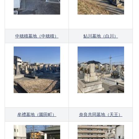
中穂積墓地（中穂積）
鮎川墓地（白川）
牟禮墓地（園田町）
奈良共同墓地（天王）