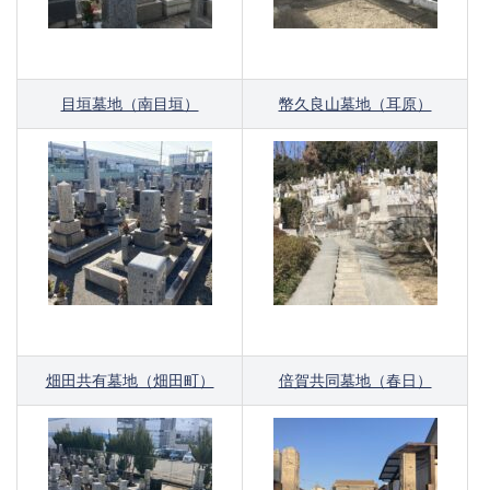
目垣墓地（南目垣）
幣久良山墓地（耳原）
畑田共有墓地（畑田町）
倍賀共同墓地（春日）