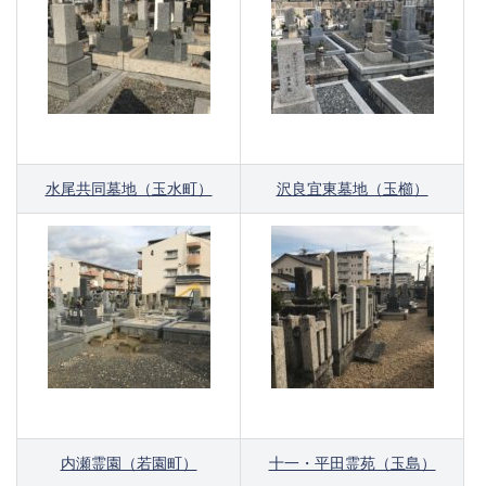
水尾共同墓地（玉水町）
沢良宜東墓地（玉櫛）
内瀬霊園（若園町）
十一・平田霊苑（玉島）