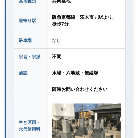
共同墓地
墓地種別
阪急京都線「茨木市」駅より、
最寄り駅
徒歩7分
駐車場
なし
不問
宗旨・宗派
水場・六地蔵・無縁塚
施設
随時お問い合わせください
空き区画・
永代使用料