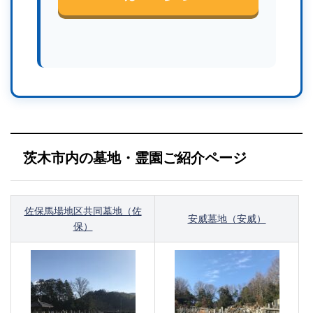
茨木市内の墓地・霊園ご紹介ページ
佐保馬場地区共同墓地（佐
安威墓地（安威）
保）