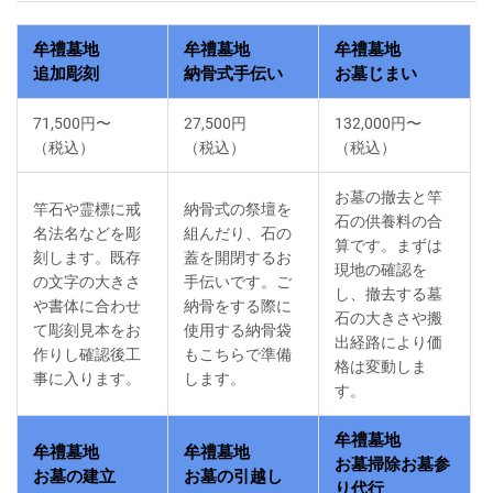
牟禮墓地
牟禮墓地
牟禮墓地
追加彫刻
納骨式手伝い
お墓じまい
71,500円〜
27,500円
132,000円〜
（税込）
（税込）
（税込）
お墓の撤去と竿
竿石や霊標に戒
納骨式の祭壇を
石の供養料の合
名法名などを彫
組んだり、石の
算です。まずは
刻します。既存
蓋を開閉するお
現地の確認を
の文字の大きさ
手伝いです。ご
し、撤去する墓
や書体に合わせ
納骨をする際に
石の大きさや搬
て彫刻見本をお
使用する納骨袋
出経路により価
作りし確認後工
もこちらで準備
格は変動しま
事に入ります。
します。
す。
牟禮墓地
牟禮墓地
牟禮墓地
お墓掃除お墓参
お墓の建立
お墓の引越し
り代行