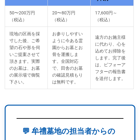
50〜200万円
20〜80万円
17,600円～
（税込）
（税込）
（税込）
現地の区画を採
お参りしやすい
遠方のお施主様
寸した後、ご希
ように今ある霊
に代わり、心を
望の石や形を伺
園からお墓とお
込めてお掃除を
いご提案させて
骨を運搬しま
します。完了後
頂きます。実際
す。全国対応
は、ビフォーア
のお墓は、お墓
で、田舎のお墓
フターの報告書
の展示場で御覧
の確認見積もり
を送付します。
下さい。
は無料です。
💬 牟禮墓地の担当者からの