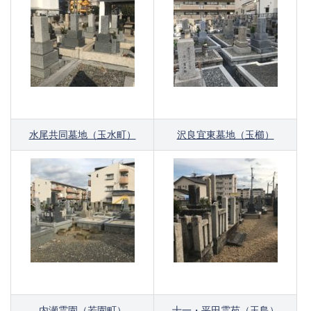
水尾共同墓地（玉水町）
沢良宜東墓地（玉櫛）
内瀬霊園（若園町）
十一・平田霊苑（玉島）