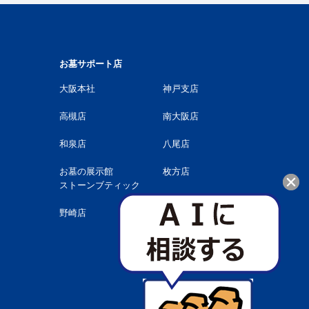
お墓サポート店
大阪本社
神戸支店
高槻店
南大阪店
和泉店
八尾店
お墓の展示館
枚方店
ストーンブティック
野崎店