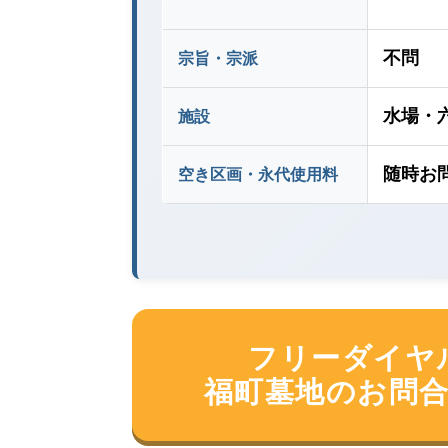
不問
宗旨・宗派
水場・
施設
随時お
空き区画・永代使用料
フリーダイヤル 0
福町墓地のお問