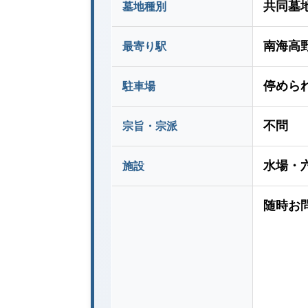
共同墓
墓地種別
南海高
最寄り駅
停めら
駐車場
不問
宗旨・宗派
水場・
施設
随時お