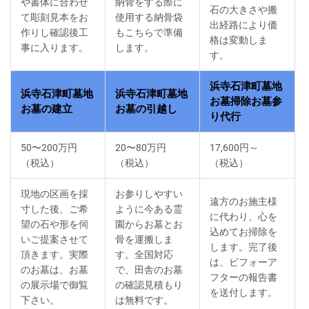
や書体に合わせ
納骨をする際に
石の大きさや搬
て彫刻見本をお
使用する納骨袋
出経路により価
作りし確認後工
もこちらで準備
格は変動しま
事に入ります。
します。
す。
浜寺石津町墓地
浜寺石津町墓地
浜寺石津町墓地
お墓掃除お墓参
お墓の建立
お墓の引越し
り代行
50〜200万円
20〜80万円
17,600円～
（税込）
（税込）
（税込）
現地の区画を採
お参りしやすい
遠方のお施主様
寸した後、ご希
ように今ある霊
に代わり、心を
望の石や形を伺
園からお墓とお
込めてお掃除を
いご提案させて
骨を運搬しま
します。完了後
頂きます。実際
す。全国対応
は、ビフォーア
のお墓は、お墓
で、田舎のお墓
フターの報告書
の展示場で御覧
の確認見積もり
を送付します。
下さい。
は無料です。