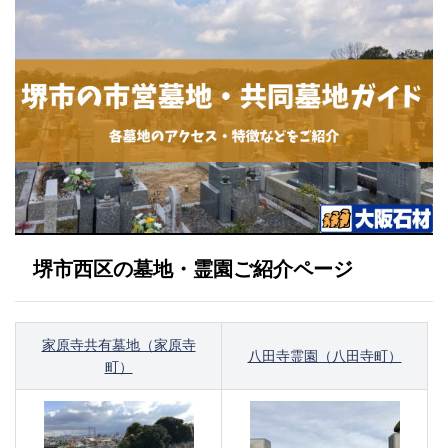
堺市西区の墓地・霊園ご紹介ページ
家原寺共有墓地（家原寺
八田寺霊園（八田寺町）
町）