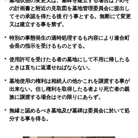
墓地状態の変更又は、墓碑を建立する場合は予めそ
の計画書と附近の見取図を墓地管理委員会に提出し
てその承認を得たる後 行う事とする。無断にて変更
又は建立する事を禁ず。
特別の事態発生の適時処理するも内容により連合町
会長の指示を受けるものとする。
使用許可を受けたる者の墓地にして不用に帰したる
ときは直ちに返還せねばならない。
墓地使用の権利は相続人の他かこれを譲渡する事が
出来ない。但し権利を取得したる者より死亡者の親
族に譲渡する場合はその限りにあらず。
無縁と認めるべき墓地及び墓碑は委員会に於いて処
分する事を得る。