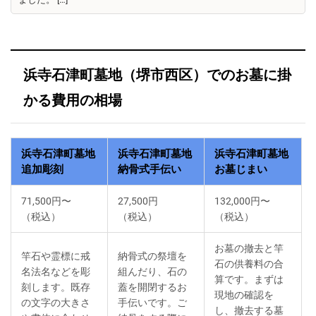
浜寺石津町墓地（堺市西区）でのお墓に掛
かる費用の相場
浜寺石津町墓地
浜寺石津町墓地
浜寺石津町墓地
追加彫刻
納骨式手伝い
お墓じまい
71,500円〜
27,500円
132,000円〜
（税込）
（税込）
（税込）
お墓の撤去と竿
竿石や霊標に戒
納骨式の祭壇を
石の供養料の合
名法名などを彫
組んだり、石の
算です。まずは
刻します。既存
蓋を開閉するお
現地の確認を
の文字の大きさ
手伝いです。ご
し、撤去する墓