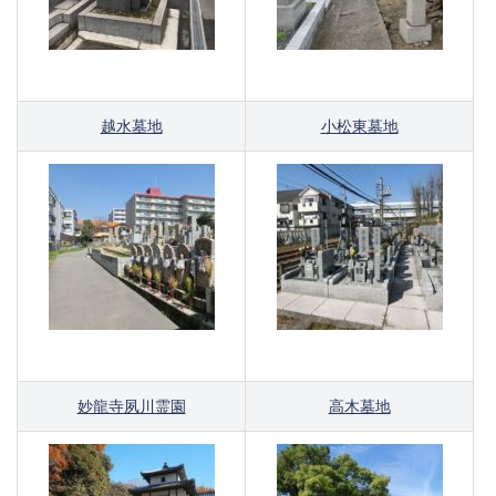
越水墓地
小松東墓地
妙龍寺夙川霊園
高木墓地