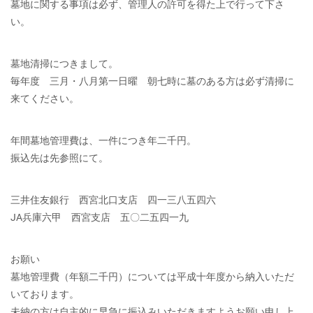
墓地に関する事項は必ず、管理人の許可を得た上で行って下さ
い。
墓地清掃につきまして。
毎年度 三月・八月第一日曜 朝七時に墓のある方は必ず清掃に
来てください。
年間墓地管理費は、一件につき年二千円。
振込先は先参照にて。
三井住友銀行 西宮北口支店 四一三八五四六
JA兵庫六甲 西宮支店 五〇二五四一九
お願い
墓地管理費（年額二千円）については平成十年度から納入いただ
いております。
未納の方は自主的に早急に振込みいただきますようお願い申し上