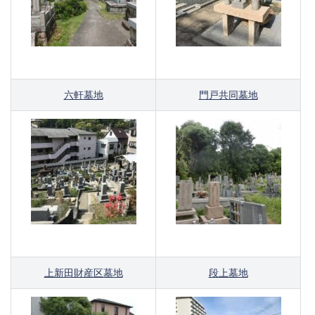
六軒墓地
門戸共同墓地
上新田財産区墓地
段上墓地