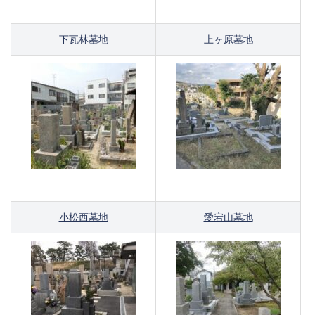
下瓦林墓地
上ヶ原墓地
小松西墓地
愛宕山墓地