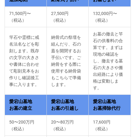
71,500円〜
27,500円
132,000円〜
（税込）
（税込）
（税込）
お墓の撤去と竿
竿石や霊標に戒
納骨式の祭壇を
石の供養料の合
名法名などを彫
組んだり、石の
算です。まずは
刻します。既存
蓋を開閉するお
現地の確認を
の文字の大きさ
手伝いです。ご
し、撤去する墓
や書体に合わせ
納骨をする際に
石の大きさや搬
て彫刻見本をお
使用する納骨袋
出経路により価
作りし確認後工
もこちらで準備
格は変動しま
事に入ります。
します。
す。
愛宕山墓地
愛宕山墓地
愛宕山墓地
お墓の建立
お墓の引越し
お墓掃除代行
50〜200万円
20〜80万円
17,600円
（税込）
（税込）
（税込）