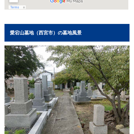
愛宕山墓地（西宮市）の墓地風景