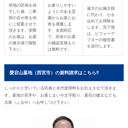
現地の区画を採
お参りしやすい
遠方のお施主様
寸した後、ご希
ように今ある霊
に代わり、心を
望の石や形を伺
園からお墓とお
込めてお掃除を
いご提案させて
骨を運搬しま
します。完了後
頂きます。実際
す。全国対応
は、ビフォーア
のお墓は、お墓
で、田舎のお墓
フターの報告書
の展示場で御覧
の確認見積もり
を送付します。
下さい。
は無料です。
愛宕山墓地（西宮市）の資料請求はこちら‼
しっかりと空いている区画と永代使用料をお伝えさせて頂きま
す。墓地の見学や、お墓じまいや文字彫り、墓石の建立なども、
古家（ふるや）へお申しつけ下さい。