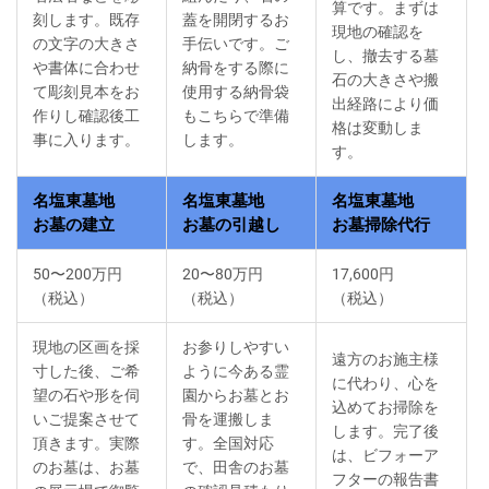
算です。まずは
刻します。既存
蓋を開閉するお
現地の確認を
の文字の大きさ
手伝いです。ご
し、撤去する墓
や書体に合わせ
納骨をする際に
石の大きさや搬
て彫刻見本をお
使用する納骨袋
出経路により価
作りし確認後工
もこちらで準備
格は変動しま
事に入ります。
します。
す。
名塩東墓地
名塩東墓地
名塩東墓地
お墓の建立
お墓の引越し
お墓掃除代行
50〜200万円
20〜80万円
17,600円
（税込）
（税込）
（税込）
現地の区画を採
お参りしやすい
遠方のお施主様
寸した後、ご希
ように今ある霊
に代わり、心を
望の石や形を伺
園からお墓とお
込めてお掃除を
いご提案させて
骨を運搬しま
します。完了後
頂きます。実際
す。全国対応
は、ビフォーア
のお墓は、お墓
で、田舎のお墓
フターの報告書