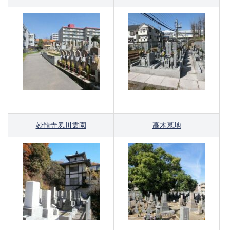
妙龍寺夙川霊園
高木墓地