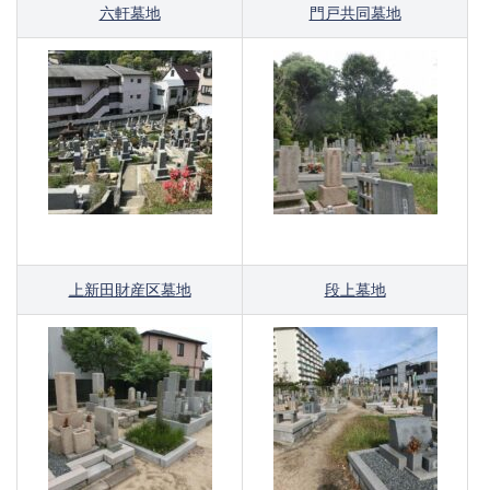
六軒墓地
門戸共同墓地
上新田財産区墓地
段上墓地