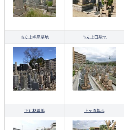
市立上鳴尾墓地
市立上田墓地
下瓦林墓地
上ヶ原墓地