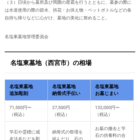
（３）日頃から墓所及び周囲の星霜を行うとともに、墓参の際に
は水道使用の際の節水、供花・お供え物・ペットボトルなどの各
自持ち帰りなどに心がけ、墓地の美化に努めること。
名塩東墓地管理委員会
名塩東墓地（西宮市）の相場
名塩東墓地
名塩東墓地
名塩東墓地
追加彫刻
納骨式手伝い
お墓じまい
71,500円〜
27,500円
132,000円〜
（税込）
（税込）
（税込）
お墓の撤去と竿
竿石や霊標に戒
納骨式の祭壇を
石の供養料の合
名法名などを彫
組んだり、石の